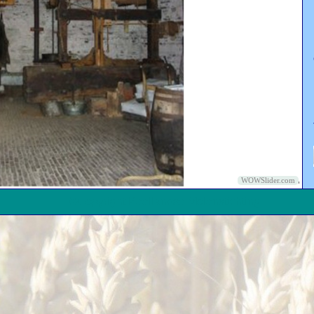
WOWSlider.com
©Copyright Peellandse Molenstichting